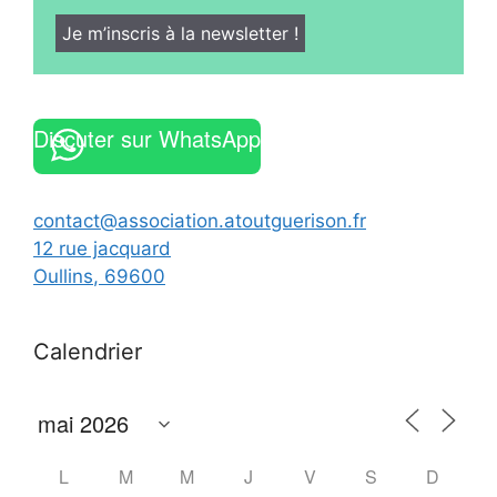
Discuter sur WhatsApp
contact@association.atoutguerison.fr
12 rue jacquard
Oullins
,
69600
Calendrier
L
M
M
J
V
S
D