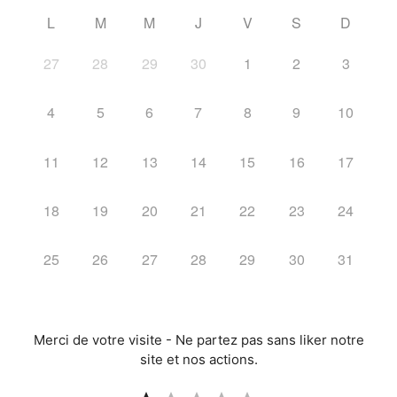
L
M
M
J
V
S
D
27
28
29
30
1
2
3
4
5
6
7
8
9
10
11
12
13
14
15
16
17
18
19
20
21
22
23
24
25
26
27
28
29
30
31
Merci de votre visite - Ne partez pas sans liker notre
site et nos actions.
Note : 1 sur 5.