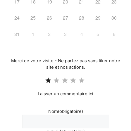
17
18
19
20
21
22
23
24
25
26
27
28
29
30
31
1
2
3
4
5
6
Merci de votre visite - Ne partez pas sans liker notre
site et nos actions.
Note : 1 sur 5.
Laisser un commentaire ici
Nom
(obligatoire)