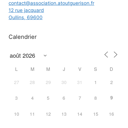
contact@association.atoutguerison.fr
12 rue jacquard
Oullins
,
69600
Calendrier
L
M
M
J
V
S
D
27
28
29
30
31
1
2
9
3
4
5
6
7
8
10
11
12
13
14
15
16